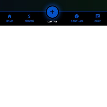
HOME
PROMO
BANTUAN
CHAT
DAFTAR
...
Let us introduce
Beking88 sebagai toko paling terpercaya sejak 2026, kami telah
berhasil melayani lebih dari 18M Pengunjung dan 89% Return
Customer.
Web Design
85%