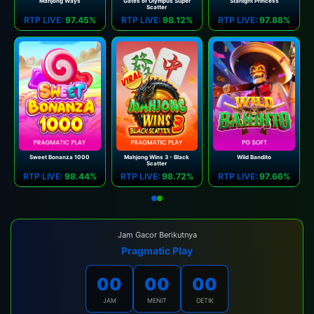
Mahjong Ways
Gates of Olympus Super
Starlight Princess
Scatter
RTP LIVE:
97.45%
RTP LIVE:
98.12%
RTP LIVE:
97.88%
Sweet Bonanza 1000
Mahjong Wins 3 - Black
Wild Bandito
Scatter
RTP LIVE:
98.44%
RTP LIVE:
98.72%
RTP LIVE:
97.66%
Jam Gacor Berikutnya
Pragmatic Play
00
00
00
JAM
MENIT
DETIK